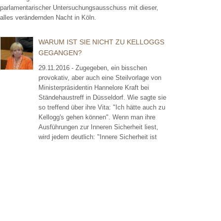
parlamentarischer Untersuchungsausschuss mit dieser,
alles verändernden Nacht in Köln.
WARUM IST SIE NICHT ZU KELLOGGS
GEGANGEN?
29.11.2016 - Zugegeben, ein bisschen
provokativ, aber auch eine Steilvorlage von
Ministerpräsidentin Hannelore Kraft bei
Ständehaustreff in Düsseldorf. Wie sagte sie
so treffend über ihre Vita: "Ich hätte auch zu
Kellogg's gehen können". Wenn man ihre
Ausführungen zur Inneren Sicherheit liest,
wird jedem deutlich: "Innere Sicherheit ist
nicht ihr Ding"!
SILVESTERNACHT IN KÖLN - DIE
SACHE MIT DER WE-MELDUNG
26.04.2016 - Ja, die Sache mit der WE-
Meldung (Meldung Wichtiger Ereignisse)
gerät nun nicht zuletzt durch die Arbeit des