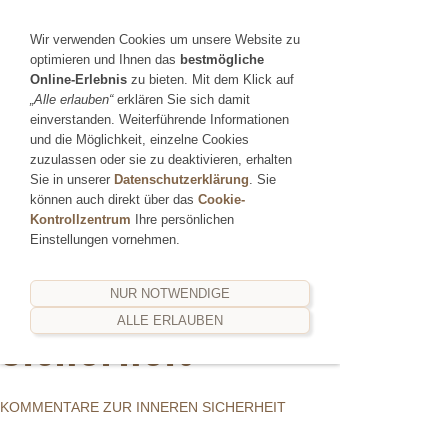
Sie betrachten gegenwärtig eine Version der Website, die
Wir verwenden Cookies um unsere Website zu
für mobile Geräte optimiert wurde.
optimieren und Ihnen das
bestmögliche
Online-Erlebnis
zu bieten. Mit dem Klick auf
Zur Desktop-Version
Hinweis nicht mehr anzeigen
„Alle erlauben“
erklären Sie sich damit
Navigation einblenden
einverstanden. Weiterführende Informationen
und die Möglichkeit, einzelne Cookies
zuzulassen oder sie zu deaktivieren, erhalten
Kommentare zur
Sie in unserer
Datenschutzerklärung
. Sie
können auch direkt über das
Cookie-
Kontrollzentrum
Ihre persönlichen
Einstellungen vornehmen.
Inneren
NUR NOTWENDIGE
ALLE ERLAUBEN
Sicherheit
KOMMENTARE ZUR INNEREN SICHERHEIT