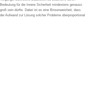
Bedeutung für die Innere Sicherheit mindestens genauso
groß sein dürfte. Dabei ist es eine Binsenweisheit, dass
der Aufwand zur Lösung solcher Probleme überproportional
zum Faktor Zeit, in der man nichts getan hat, wächst.
Dies haben einige seiner Vorgänger zu vertreten, die sich
u. a. mehr mit den öffentlichkeitswirksamen
"Blitzmarathons" beschäftigt haben.
Innenminister Herbert Reul ist nicht zu beneiden, muss er
doch mit dem vorhandenen Personal auskommen. Die
erhöhten Einstellungen werden erst in drei Jahren spürbar,
gleichzeitig gehen aber versierte Polizisten und
Kriminalisten in den Ruhestand.
Dabei kann sich Reul auf seine Polizei verlassen, auch
auf die besonders "gebeutelte" Kriminalpolizei, die es in
kurzer Zeit zu verstärken gilt. Strukturermittlungen wie bei
der Clankriminalität und deren Überführung in
Strafverfahren sind zeit- und personalintensiv in der Kripo,
bei der Staatsanwaltschaft und den Gerichten.
In allen drei Bereichen sind Herbert Reul und Peter
Biesenbach auf einem guten, richtigen Weg...