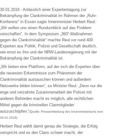
30.01.2019 - Anlässlich einer Expertentagung zur
Bekämpfung der Clankriminalität im Rahmen der „Ruhr-
Konferenz“ in Essen sagte Innenminister Herbert Reul:
„Wir wollen uns einen Rundumblick auf das Problem
verschaffen". In dem Symposium „360°-Maßnahmen
gegen die Clankriminalität“ machte Reul vor rund 400
Experten aus Politik, Polizei und Gesellschaft deutlich,
wie ernst es ihm und der NRW-Landesregierung mit der
Bekämpfung der Clankriminalität ist.
„Wir bieten eine Plattform, auf der sich die Experten über
die neuesten Erkenntnisse zum Phänomen der
Clankriminalität austauschen können und außerdem
Netzwerke bilden können“, so Minister Reul. „Denn nur die
enge und verzahnte Zusammenarbeit der Polizei mit
anderen Behörden macht es möglich, alle rechtlichen
Mittel gegen die kriminellen Clanmitglieder
auszuschöpfen.“
(Quelle: Pressemitteilung des Innenministeriums vom
30.01.2019)
Herbert Reul wählt damit genau die Strategie, die Erfolg
verspricht und es den Clans schwer macht, der