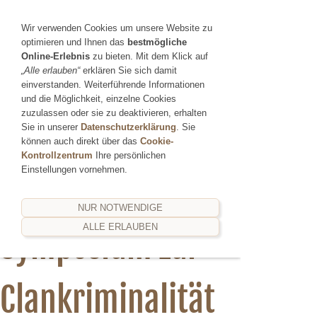
Sie betrachten gegenwärtig eine Version der Website, die
Wir verwenden Cookies um unsere Website zu
für mobile Geräte optimiert wurde.
optimieren und Ihnen das
bestmögliche
Online-Erlebnis
zu bieten. Mit dem Klick auf
Zur Desktop-Version
Hinweis nicht mehr anzeigen
„Alle erlauben“
erklären Sie sich damit
Navigation einblenden
einverstanden. Weiterführende Informationen
und die Möglichkeit, einzelne Cookies
zuzulassen oder sie zu deaktivieren, erhalten
Bundesweit
Sie in unserer
Datenschutzerklärung
. Sie
können auch direkt über das
Cookie-
Kontrollzentrum
Ihre persönlichen
Einstellungen vornehmen.
erstes
NUR NOTWENDIGE
ALLE ERLAUBEN
Symposium zur
Clankriminalität