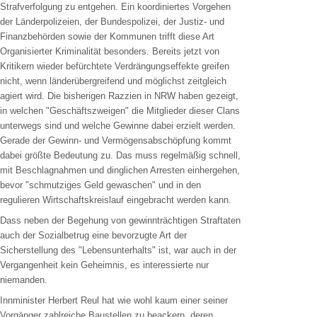
Strafverfolgung zu entgehen. Ein koordiniertes Vorgehen
der Länderpolizeien, der Bundespolizei, der Justiz- und
Finanzbehörden sowie der Kommunen trifft diese Art
Organisierter Kriminalität besonders. Bereits jetzt von
Kritikern wieder befürchtete Verdrängungseffekte greifen
nicht, wenn länderübergreifend und möglichst zeitgleich
agiert wird. Die bisherigen Razzien in NRW haben gezeigt,
in welchen "Geschäftszweigen" die Mitglieder dieser Clans
unterwegs sind und welche Gewinne dabei erzielt werden.
Gerade der Gewinn- und Vermögensabschöpfung kommt
dabei größte Bedeutung zu. Das muss regelmäßig schnell,
mit Beschlagnahmen und dinglichen Arresten einhergehen,
bevor "schmutziges Geld gewaschen" und in den
regulieren Wirtschaftskreislauf eingebracht werden kann.
Dass neben der Begehung von gewinnträchtigen Straftaten
auch der Sozialbetrug eine bevorzugte Art der
Sicherstellung des "Lebensunterhalts" ist, war auch in der
Vergangenheit kein Geheimnis, es interessierte nur
niemanden.
Innminister Herbert Reul hat wie wohl kaum einer seiner
Vorgänger zahlreiche Baustellen zu beackern, deren